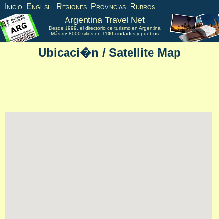
Inicio
English
Regiones
Provincias
Rubros
Argentina Travel Net
Desde 1999, el directorio de turismo en Argentina
Más de 8000 sitios en 1100 ciudades y pueblos
Ubicaci�n / Satellite Map