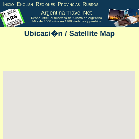
Inicio
English
Regiones
Provincias
Rubros
Argentina Travel Net
Desde 1999, el directorio de turismo en Argentina
Más de 8000 sitios en 1100 ciudades y pueblos
Ubicaci�n / Satellite Map