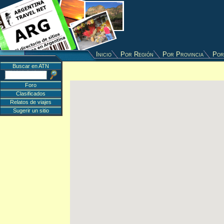
Inicio
Por Región
Por Provincia
Por
Buscar en ATN
Foro
Clasificados
Relatos de viajes
Sugerir un sitio