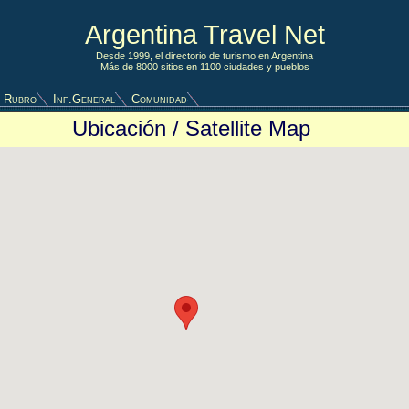
Argentina Travel Net
Desde 1999, el directorio de turismo en Argentina
Más de 8000 sitios en 1100 ciudades y pueblos
 Rubro
Inf.General
Comunidad
Ubicación / Satellite Map