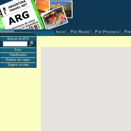
Inicio
Por Región
Por Provincia
Por
Buscar en ATN
Foro
Clasificados
Relatos de viajes
Sugerir un sitio