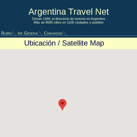
Argentina Travel Net
Desde 1999, el directorio de turismo en Argentina
Más de 8000 sitios en 1100 ciudades y pueblos
 Rubro
Inf.General
Comunidad
Ubicación / Satellite Map