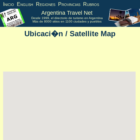
Inicio
English
Regiones
Provincias
Rubros
Argentina Travel Net
Desde 1999, el directorio de turismo en Argentina
Más de 8000 sitios en 1100 ciudades y pueblos
Ubicaci�n / Satellite Map