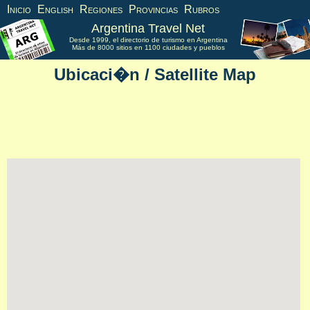
Inicio
English
Regiones
Provincias
Rubros
Argentina Travel Net
Desde 1999, el directorio de turismo en Argentina
Más de 8000 sitios en 1100 ciudades y pueblos
Ubicaci�n / Satellite Map