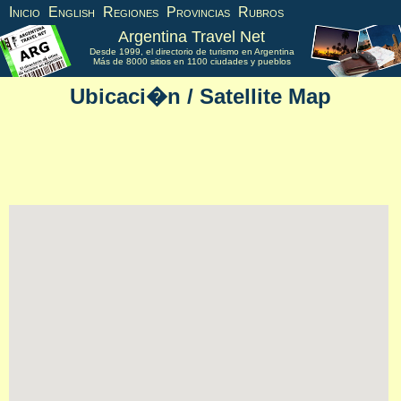
Inicio
English
Regiones
Provincias
Rubros
Argentina Travel Net
Desde 1999, el directorio de turismo en Argentina
Más de 8000 sitios en 1100 ciudades y pueblos
Ubicaci�n / Satellite Map