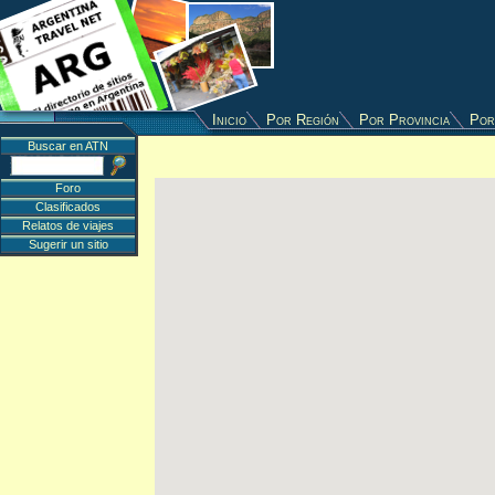
Inicio
Por Región
Por Provincia
Por
Buscar en ATN
Foro
Clasificados
Relatos de viajes
Sugerir un sitio