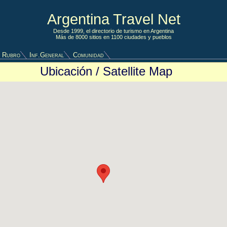
Argentina Travel Net
Desde 1999, el directorio de turismo en Argentina
Más de 8000 sitios en 1100 ciudades y pueblos
 Rubro
Inf.General
Comunidad
Ubicación / Satellite Map