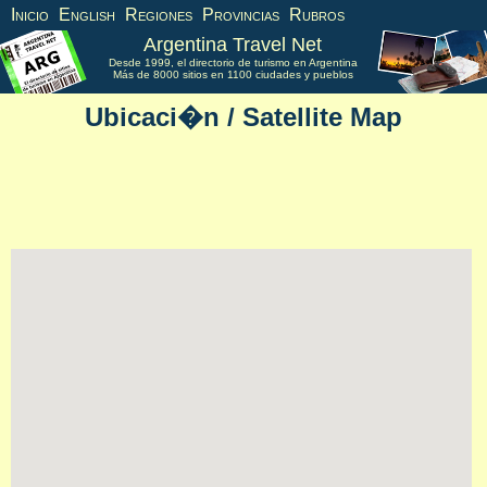
Inicio
English
Regiones
Provincias
Rubros
Argentina Travel Net
Desde 1999, el directorio de turismo en Argentina
Más de 8000 sitios en 1100 ciudades y pueblos
Ubicaci�n / Satellite Map