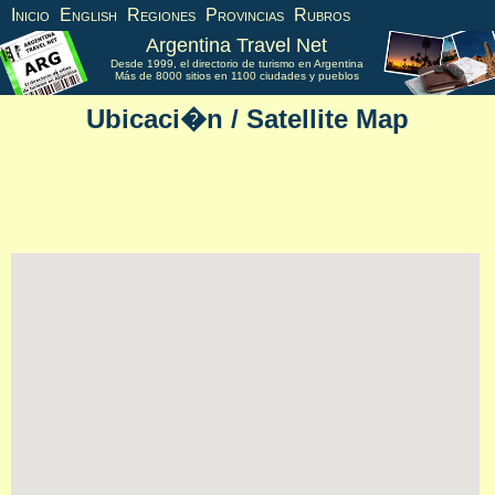
Inicio
English
Regiones
Provincias
Rubros
Argentina Travel Net
Desde 1999, el directorio de turismo en Argentina
Más de 8000 sitios en 1100 ciudades y pueblos
Ubicaci�n / Satellite Map