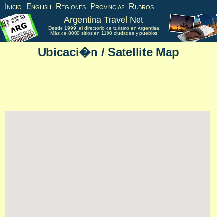
Inicio
English
Regiones
Provincias
Rubros
Argentina Travel Net
Desde 1999, el directorio de turismo en Argentina
Más de 8000 sitios en 1100 ciudades y pueblos
Ubicaci�n / Satellite Map