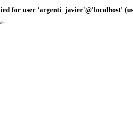
ied for user 'argenti_javier'@'localhost' (
ble