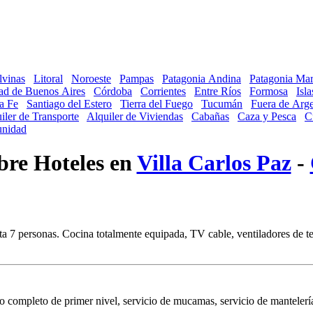
lvinas
Litoral
Noroeste
Pampas
Patagonia Andina
Patagonia Mar
ad de Buenos Aires
Córdoba
Corrientes
Entre Ríos
Formosa
Isl
a Fe
Santiago del Estero
Tierra del Fuego
Tucumán
Fuera de Arge
iler de Transporte
Alquiler de Viviendas
Cabañas
Caza y Pesca
C
nidad
obre Hoteles en
Villa Carlos Paz
-
 7 personas. Cocina totalmente equipada, TV cable, ventiladores de tech
 completo de primer nivel, servicio de mucamas, servicio de mantelería