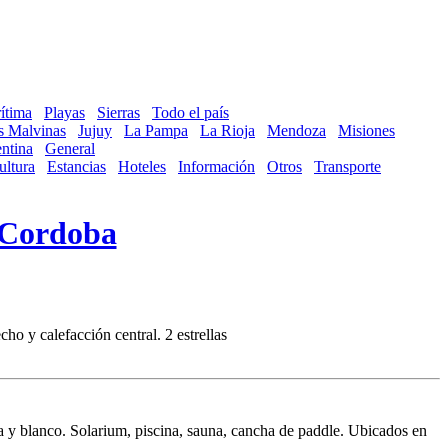
ítima
Playas
Sierras
Todo el país
as Malvinas
Jujuy
La Pampa
La Rioja
Mendoza
Misiones
ntina
General
ultura
Estancias
Hoteles
Información
Otros
Transporte
Cordoba
o y calefacción central. 2 estrellas
 y blanco. Solarium, piscina, sauna, cancha de paddle. Ubicados en