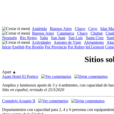
Antártida
Buenos Aires
Chaco
Cuyo
Islas Ma
Buenos Aires
Catamarca
Chaco
Chubut
Ciud
Neuquén
Rio Negro
Salta
San Juan
San Luis
Santa Cruz
Sant
Actividades
Agentes de Viaje
Alojamiento
Alqu
Inicio
English
Por Región
Por Provincia
Por Rubro
Inf.General
Comu
Sitios s
Apart
▲
Apart Hotel El Portico
Amplios y luminosos aparts de 3 y 4 ambientes, con capacidad de hasta
Sitio en español, revisado el 25/3/2020
Complejo Acuario II
Departamentos con capacidad para 2, 4 y 6 personas con equipamiento