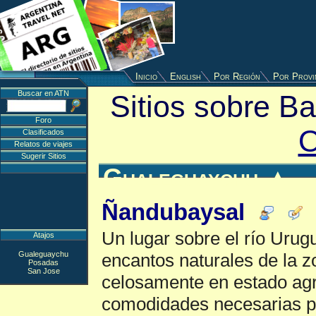
Inicio
English
Por Región
Por Provi
Buscar en ATN
Sitios sobre Bal
Foro
O
Clasificados
Relatos de viajes
Sugerir Sitios
Gualeguaychu
▲
Ñandubaysal
Un lugar sobre el río Urugu
Atajos
Gualeguaychu
encantos naturales de la 
Posadas
San Jose
celosamente en estado agre
comodidades necesarias pa