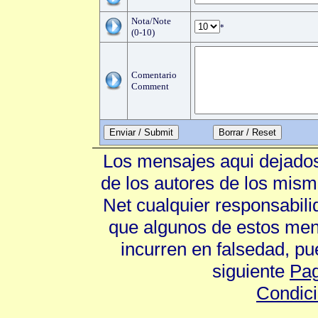
Nota/Note
*
(0-10)
Comentario
Comment
Enviar / Submit
Los mensajes aqui dejados
de los autores de los mism
Net cualquier responsabili
que algunos de estos mens
incurren en falsedad, p
siguiente
Pag
Condic