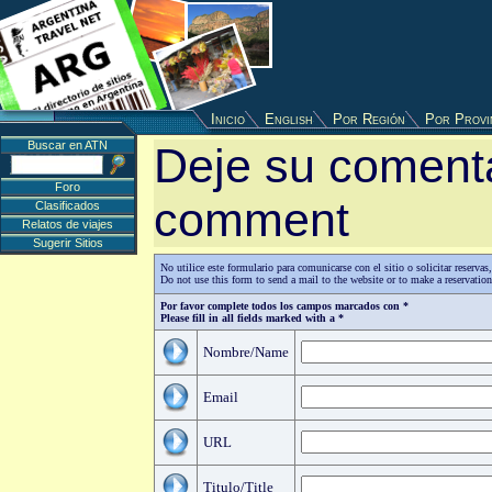
Inicio
English
Por Región
Por Provi
Buscar en ATN
Deje su comenta
Foro
comment
Clasificados
Relatos de viajes
Sugerir Sitios
No utilice este formulario para comunicarse con el sitio o solicitar reserv
Do not use this form to send a mail to the website or to make a reservatio
Por favor complete todos los campos marcados con *
Please fill in all fields marked with a *
Nombre/Name
Email
URL
Titulo/Title