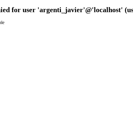
ied for user 'argenti_javier'@'localhost' (
ble