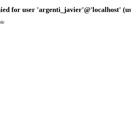
ied for user 'argenti_javier'@'localhost' (
ble