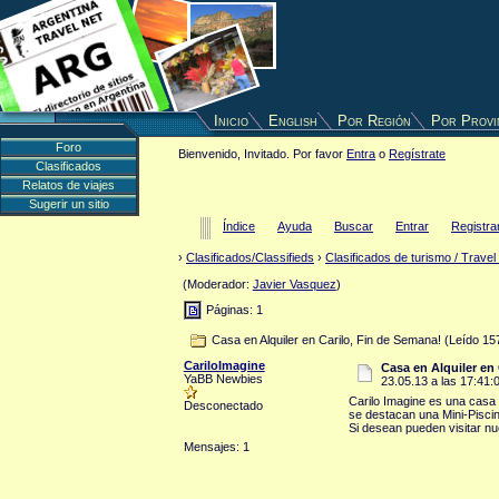
Inicio
English
Por Región
Por Provi
Foro
Bienvenido, Invitado. Por favor
Entra
o
Regístrate
Clasificados
Relatos de viajes
Sugerir un sitio
Índice
Ayuda
Buscar
Entrar
Registra
›
Clasificados/Classifieds
›
Clasificados de turismo / Travel
(Moderador:
Javier Vasquez
)
Páginas: 1
Casa en Alquiler en Carilo, Fin de Semana! (Leído 1
CariloImagine
Casa en Alquiler en
YaBB Newbies
23.05.13 a las 17:41:
Carilo Imagine es una casa 
Desconectado
se destacan una Mini-Piscina
Si desean pueden visitar n
Mensajes: 1