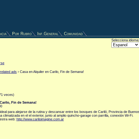
ncia
Por Rubro
Inf.General
Comunidad
Selecciona idioma
rse
 related ads
› Casa en Alquiler en Carilo, Fin de Semana!
571 veces)
 Carilo, Fin de Semana!
00
ideal para alejarse de la rutina y descansar entre los bosques de Cariló, Provincia de Bueno
 climatizada en el el exterior, junto al amplio quincho-garage con parrilla, conexión Wi-Fi.
uestra web:
http://www.cariloimagine.com.ar