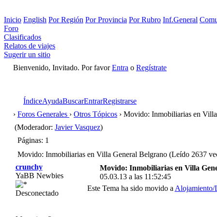
Inicio
English
Por Región
Por Provincia
Por Rubro
Inf.General
Comu
Foro
Clasificados
Relatos de viajes
Sugerir un sitio
Bienvenido, Invitado. Por favor
Entra
o
Regístrate
Índice
Ayuda
Buscar
Entrar
Registrarse
›
Foros Generales
›
Otros Tópicos
› Movido: Inmobiliarias en Vill
(Moderador:
Javier Vasquez
)
Páginas: 1
Movido: Inmobiliarias en Villa General Belgrano (Leído 2637 ve
crunchy
Movido: Inmobiliarias en Villa Gen
YaBB Newbies
05.03.13 a las 11:52:45
Este Tema ha sido movido a
Alojamiento/
Desconectado