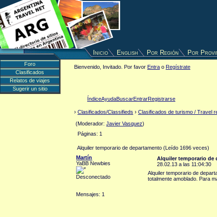
Inicio
English
Por Región
Por Provi
Foro
Bienvenido, Invitado. Por favor
Entra
o
Regístrate
Clasificados
Relatos de viajes
Sugerir un sitio
Índice
Ayuda
Buscar
Entrar
Registrarse
›
Clasificados/Classifieds
›
Clasificados de turismo / Travel r
(Moderador:
Javier Vasquez
)
Páginas: 1
Alquiler temporario de departamento (Leído 1696 veces)
Martín
Alquiler temporario de
YaBB Newbies
28.02.13 a las 11:04:30
Alquiler temporario de depart
Desconectado
totalmente amoblado. Para m
Mensajes: 1