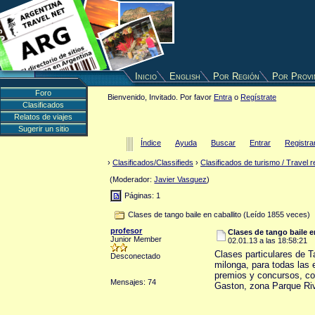
Inicio
English
Por Región
Por Provi
Foro
Bienvenido, Invitado. Por favor
Entra
o
Regístrate
Clasificados
Relatos de viajes
Sugerir un sitio
Índice
Ayuda
Buscar
Entrar
Registra
›
Clasificados/Classifieds
›
Clasificados de turismo / Travel r
(Moderador:
Javier Vasquez
)
Páginas: 1
Clases de tango baile en caballito (Leído 1855 veces)
profesor
Clases de tango baile e
Junior Member
02.01.13 a las 18:58:21
Clases particulares de T
Desconectado
milonga, para todas las 
premios y concursos, c
Mensajes: 74
Gaston, zona Parque Riv