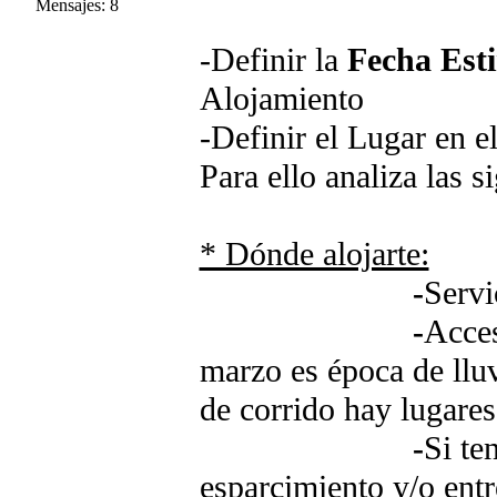
Mensajes: 8
-Definir la
Fecha Est
Alojamiento
-Definir el
Lugar en el
Para ello analiza las s
* Dónde alojarte:
-
Servi
-
Acces
marzo es época de lluvi
de corrido hay lugares
-
Si te
esparcimiento y/o ent