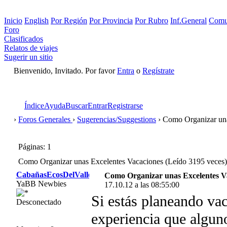
Inicio
English
Por Región
Por Provincia
Por Rubro
Inf.General
Comu
Foro
Clasificados
Relatos de viajes
Sugerir un sitio
Bienvenido, Invitado. Por favor
Entra
o
Regístrate
Índice
Ayuda
Buscar
Entrar
Registrarse
›
Foros Generales
›
Sugerencias/Suggestions
› Como Organizar una
Páginas: 1
Como Organizar unas Excelentes Vacaciones (Leído 3195 veces)
CabañasEcosDelValle
Como Organizar unas Excelentes V
YaBB Newbies
17.10.12 a las 08:55:00
Si estás planeando vac
Desconectado
experiencia que algun