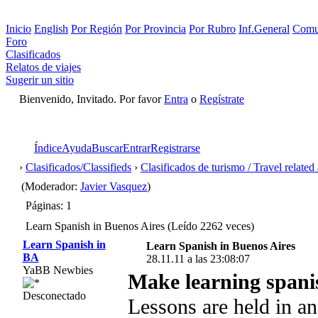
Inicio
English
Por Región
Por Provincia
Por Rubro
Inf.General
Comu
Foro
Clasificados
Relatos de viajes
Sugerir un sitio
Bienvenido, Invitado. Por favor
Entra
o
Regístrate
Índice
Ayuda
Buscar
Entrar
Registrarse
›
Clasificados/Classifieds
›
Clasificados de turismo / Travel related
(Moderador:
Javier Vasquez
)
Páginas: 1
Learn Spanish in Buenos Aires (Leído 2262 veces)
Learn Spanish in
Learn Spanish in Buenos Aires
BA
28.11.11 a las 23:08:07
YaBB Newbies
Make learning spanis
Desconectado
Lessons are held in an