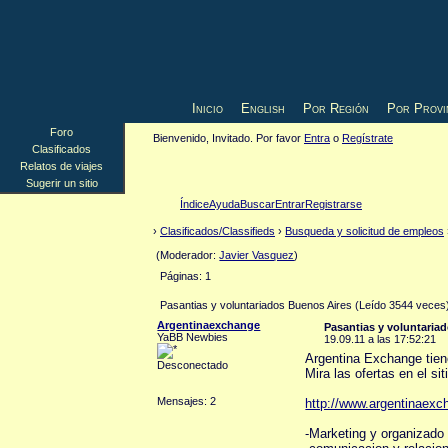
Inicio
English
Por Región
Por Provi
Foro
Bienvenido, Invitado. Por favor
Entra
o
Regístrate
Clasificados
Relatos de viajes
Sugerir un sitio
Índice
Ayuda
Buscar
Entrar
Registrarse
›
Clasificados/Classifieds
›
Busqueda y solicitud de empleos
(Moderador:
Javier Vasquez
)
Páginas: 1
Pasantias y voluntariados Buenos Aires (Leído 3544 veces
Argentinaexchange
Pasantias y voluntaria
YaBB Newbies
19.09.11 a las 17:52:21
Argentina Exchange tien
Desconectado
Mira las ofertas en el si
Mensajes: 2
http://www.argentinaex
-Marketing y organizado