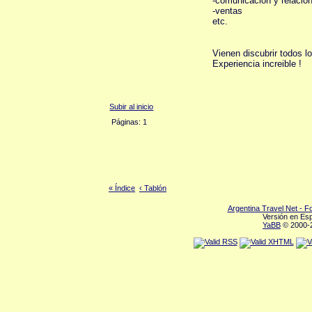
-comunicacion y relacio
-ventas
etc.
Vienen discubrir todos l
Experiencia increible !
Subir al inicio
Páginas: 1
« Índice
‹ Tablón
Argentina Travel Net - 
Versión en Es
YaBB
© 2000-2