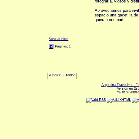
fotografía, videos y disti
Aprovechamos para invita
espacio una gacetilla de
quieran compartir.
Subir al inicio
Páginas: 1
« Índice
‹ Tablón
Argentina Travel Net - 
Versión en Es
YaBB
© 2000-2