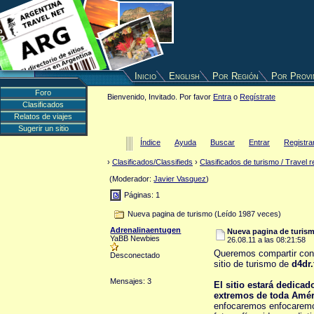
Inicio
English
Por Región
Por Provi
Foro
Bienvenido, Invitado. Por favor
Entra
o
Regístrate
Clasificados
Relatos de viajes
Sugerir un sitio
Índice
Ayuda
Buscar
Entrar
Registra
›
Clasificados/Classifieds
›
Clasificados de turismo / Travel r
(Moderador:
Javier Vasquez
)
Páginas: 1
Nueva pagina de turismo (Leído 1987 veces)
Adrenalinaentugen
Nueva pagina de turis
YaBB Newbies
26.08.11 a las 08:21:58
Queremos compartir con 
Desconectado
sitio de turismo de
d4dr.
Mensajes: 3
El sitio estará dedicad
extremos de toda Amé
enfocaremos enfocaremos