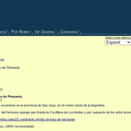
ncia
Por Rubro
Inf.General
Comunidad
Selecciona idioma
rse
as de Pismanta
s)
as de Pismanta
12
cuentran en la provincia de San Juan, en el centro oeste de la Argentina.
ar del hermoso paisaje que brinda la Cordillera de Los Andes y por supuesto de los años term
entina.suite101.net/article.cfm/las-termas-de-pismanta
ioso, 100% recomendado.