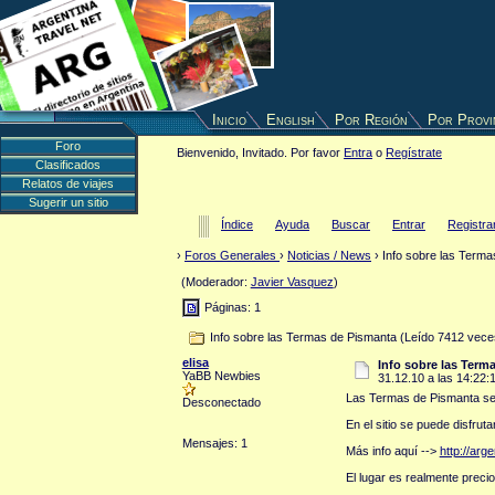
Inicio
English
Por Región
Por Provi
Foro
Bienvenido, Invitado. Por favor
Entra
o
Regístrate
Clasificados
Relatos de viajes
Sugerir un sitio
Índice
Ayuda
Buscar
Entrar
Registra
›
Foros Generales
›
Noticias / News
› Info sobre las Term
(Moderador:
Javier Vasquez
)
Páginas: 1
Info sobre las Termas de Pismanta (Leído 7412 vece
elisa
Info sobre las Term
YaBB Newbies
31.12.10 a las 14:22:
Las Termas de Pismanta se e
Desconectado
En el sitio se puede disfrut
Mensajes: 1
Más info aquí -->
http://arg
El lugar es realmente prec