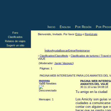
Inicio
English
Por Región
Por Provi
Foro
Bienvenido, Invitado. Por favor
Entra
o
Regístrate
Clasificados
Relatos de viajes
Sugerir un sitio
Índice
Ayuda
Buscar
Entrar
Registrarse
›
Clasificados/Classifieds
›
Clasificados de turismo / Travel r
VIAJE
(Moderador:
Javier Vasquez
)
Páginas: 1
PAGINA WEB INTERESANTE PARA LOS AMANTES DEL VIA
monneu
PAGINA WEB INTERES
YaBB Newbies
AMANTES DEL VIAJE
30.11.10 a las 04:08:18
Desconectado
Tu amigo en la ciudad
Los Amicity son guías v
Mensajes: 1
ciudades a comunicarse 
contar con alguien que o
hacer que se sienta com