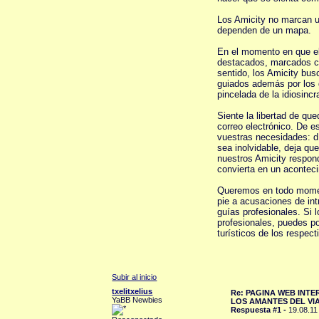
Los Amicity no marcan un
dependen de un mapa.
En el momento en que el 
destacados, marcados ca
sentido, los Amicity bus
guiados además por los 
pincelada de la idiosinc
Siente la libertad de que
correo electrónico. De e
vuestras necesidades: d
sea inolvidable, deja q
nuestros Amicity respon
convierta en un acontec
Queremos en todo moment
pie a acusaciones de int
guías profesionales. Si 
profesionales, puedes po
turísticos de los respect
Subir al inicio
txelitxelius
Re: PAGINA WEB INT
YaBB Newbies
LOS AMANTES DEL VI
Respuesta #1 -
19.08.11