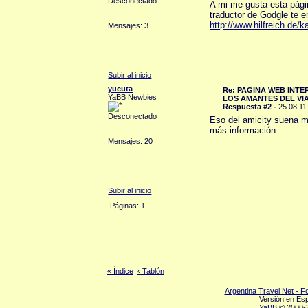
Desconectado
A mi me gusta esta pági
traductor de Godgle te e
http://www.hilfreich.de/k
Mensajes: 3
Subir al inicio
yucuta
Re: PAGINA WEB INT
YaBB Newbies
LOS AMANTES DEL VI
Respuesta #2 -
25.08.11
Desconectado
Eso del amicity suena m
más información.
Mensajes: 20
Subir al inicio
Páginas: 1
« Índice
‹ Tablón
Argentina Travel Net - 
Versión en Es
YaBB
© 2000-2