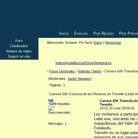
Inicio
English
Por Región
Por Provi
Foro
Bienvenido, Invitado. Por favor
Entra
o
Regístrate
Clasificados
Relatos de viajes
Sugerir un sitio
Índice
Ayuda
Buscar
Entrar
Registrarse
›
Foros Generales
›
Noticias / News
› Carrera 42K Travesía 
(Moderador:
Javier Vasquez
)
Páginas: 1
Carrera 42K Travesía de los Pioneros en Trevelin (Leído 
tali
Carrera 42K Travesía de
YaBB Newbies
Trevelin
14.01.10 a las 18:56:02
Desconectado
Los invitamos a particip
cada una, surcando las o
maravillosas del Valle 16
Mensajes: 1
Futaleufu.
Trev
elin es un lugar par
enamorar de sus paisaje