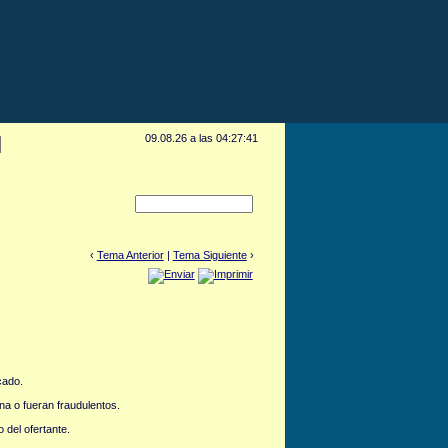
:
09.08.26 a las 04:27:41
‹
Tema Anterior
|
Tema Siguiente
›
cado.
na o fueran fraudulentos.
 del ofertante.