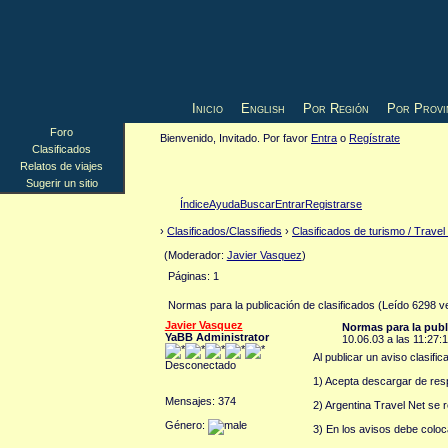
Inicio
English
Por Región
Por Provi
Foro
Bienvenido, Invitado. Por favor
Entra
o
Regístrate
Clasificados
Relatos de viajes
Sugerir un sitio
Índice
Ayuda
Buscar
Entrar
Registrarse
›
Clasificados/Classifieds
›
Clasificados de turismo / Travel
(Moderador:
Javier Vasquez
)
Páginas: 1
Normas para la publicación de clasificados (Leído 6298 v
Javier Vasquez
Normas para la publ
YaBB Administrator
10.06.03 a las 11:27:
Al publicar un aviso clasifi
Desconectado
1) Acepta descargar de resp
Mensajes: 374
2) Argentina Travel Net se 
Género:
3) En los avisos debe coloca