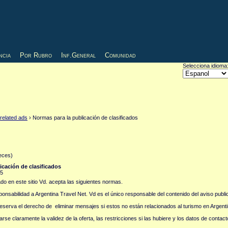
ncia
Por Rubro
Inf.General
Comunidad
Selecciona idioma
 related ads
› Normas para la publicación de clasificados
eces)
icación de clasificados
15
cado en este sitio Vd. acepta las siguientes normas.
onsabilidad a Argentina Travel Net. Vd es el único responsable del contenido del aviso publi
reserva el derecho de eliminar mensajes si estos no están relacionados al turismo en Argenti
rse claramente la validez de la oferta, las restricciones si las hubiere y los datos de contacto