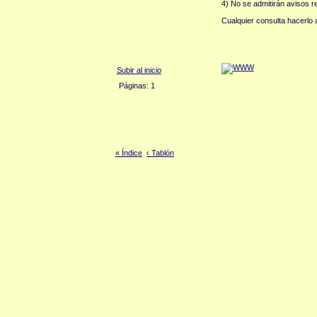
4) No se admitirán avisos r
Cualquier consulta hacerlo a
Subir al inicio
Páginas: 1
« Índice
‹ Tablón