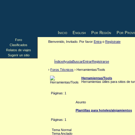
Inicio
English
Por Región
Por Provi
Foro
Bienvenido, Invitado. Por favor
Entra
o
Regístrate
Clasificados
Relatos de viajes
Sugerir un sitio
Índice
Ayuda
Buscar
Entrar
Registrarse
›
Foros Técnicos
› Herramientas/Tools
Herramientas/Tools
Herramientas útiles para sitios de turi
Páginas: 1
Asunto
Plantillas para hoteles/alojamientos
Páginas: 1
Tema Normal
Tema Anclado