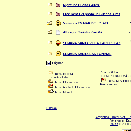
Night life Buenos Aires.
Free Rent Cel phone in Buenos Aires
Vaciones EN MAR DEL PLATA
Albergue Turistico Vai Vai
v
SEMANA SANTA VILLA CARLOS PAZ
SEMANA SANTA LAS TONINAS
Páginas: 1
Aviso Global
Tema Normal
Tema Popular (Más d
Tema Anclado
Tema Muy Popul
Tema Bloqueado
Respuestas)
Tema Anclado Bloqueado
Tema Movido
‹ Índice
Argentina Travel Net - 
Versión en Es
YaBB
© 2000-2