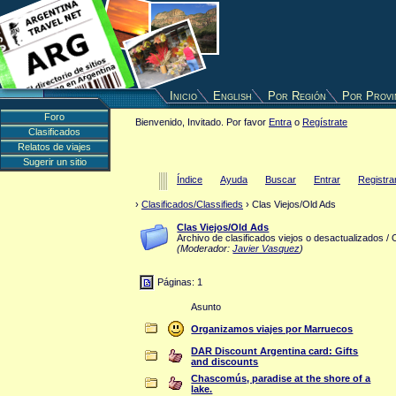
Inicio
English
Por Región
Por Provi
Foro
Bienvenido, Invitado. Por favor
Entra
o
Regístrate
Clasificados
Relatos de viajes
Sugerir un sitio
Índice
Ayuda
Buscar
Entrar
Registra
›
Clasificados/Classifieds
› Clas Viejos/Old Ads
Clas Viejos/Old Ads
Archivo de clasificados viejos o desactualizados / 
(Moderador:
Javier Vasquez
)
Páginas: 1
Asunto
Organizamos viajes por Marruecos
DAR Discount Argentina card: Gifts
and discounts
Chascomús, paradise at the shore of a
lake.